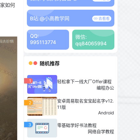
大家如何
B站:
@小高教学网
去看看
QQ:
微信:
995113774
qq84065994
随机推荐
1
轻松拿下一线大厂Offer课程
编程办公
安卓周易取名宝宝起名字v12.
2
11版
Android
3
零基础学好书法教程
网络自学教程