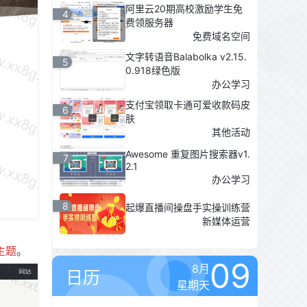
阿里云20期高校激励学生免
4
费领服务器
免费域名空间
文字转语音Balabolka v2.15.
5
0.918绿色版
办公学习
支付宝领取卡通可爱收款码皮
6
肤
其他活动
Awesome 重复图片搜索器v1.
7
2.1
办公学习
8
起爆直播间操盘手实操训练营
新媒体运营
主题
。
09
8月
日历
星期天