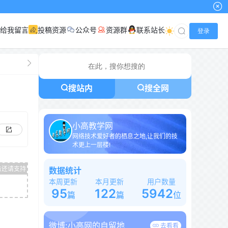
小高网
给我留言
投稿资源
公众号
资源群
联系站长
登录
搜站内
搜全网
小高教学网
网络技术爱好者的栖息之地,让我们的技
术更上一层楼!
数据统计
本周更新
本月更新
用户数量
95
122
5942
篇
篇
位
微博:
小高网的自留地
去看看