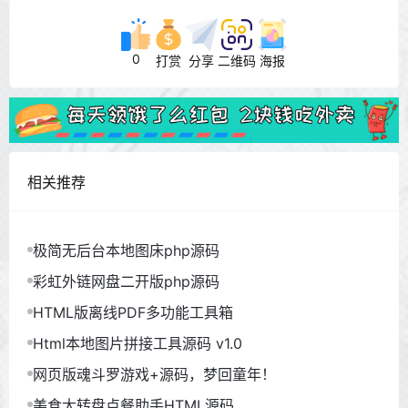
0
打赏
分享
二维码
海报
相关推荐
极简无后台本地图床php源码
彩虹外链网盘二开版php源码
HTML版离线PDF多功能工具箱
Html本地图片拼接工具源码 v1.0
网页版魂斗罗游戏+源码，梦回童年！
美食大转盘点餐助手HTML源码