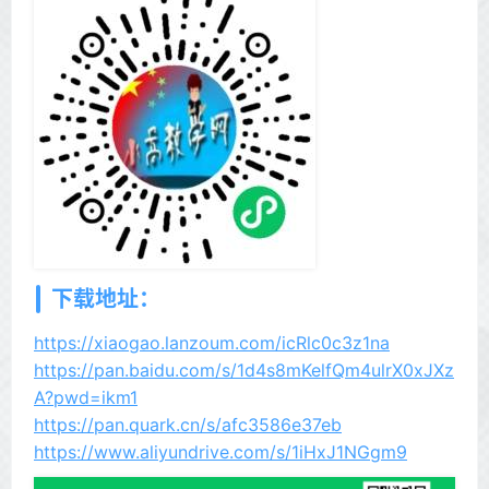
下载地址：
https://xiaogao.lanzoum.com/icRlc0c3z1na
https://pan.baidu.com/s/1d4s8mKelfQm4ulrX0xJXz
A?pwd=ikm1
https://pan.quark.cn/s/afc3586e37eb
https://www.aliyundrive.com/s/1iHxJ1NGgm9