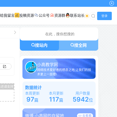
给我留言
投稿资源
公众号
资源群
联系站长
登录
搜站内
搜全网
小高教学网
网络技术爱好者的栖息之地,让我们的技
术更上一层楼!
数据统计
本周更新
本月更新
用户数量
97
117
5942
篇
篇
位
微博:
小高网的自留地
去看看