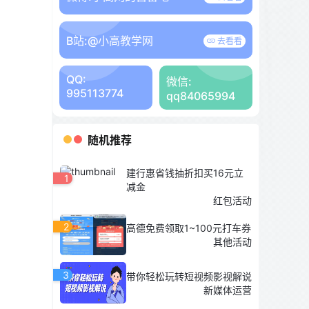
B站:
@小高教学网
去看看
QQ:
微信:
995113774
qq84065994
随机推荐
建行惠省钱抽折扣买16元立
1
减金
红包活动
2
高德免费领取1~100元打车券
其他活动
3
带你轻松玩转短视频影视解说
新媒体运营