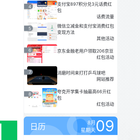
支付宝897积分兑3元话费红
4
包
话费流量
微信立减金和支付宝消费红包
5
变现方法
其他活动
6
京东金融老用户领取206京豆
红包活动
7
消磨时间来打打乒乓球吧
网站推荐
夸克开学集卡抽最高66亓红
8
包
红包活动
09
8月
日历
星期天