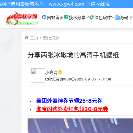
名为：www.xgw4.com 记得收藏哦
网站首页
技术分享
绿色软件
源码下
主页
壁纸资源
分享两张冰墩墩的高清手机壁纸
小高网
39
2023-09-05 17:31:08
壁纸资源
美团外卖神券节领25-8元券
淘宝闪购外卖红包领30-8元券