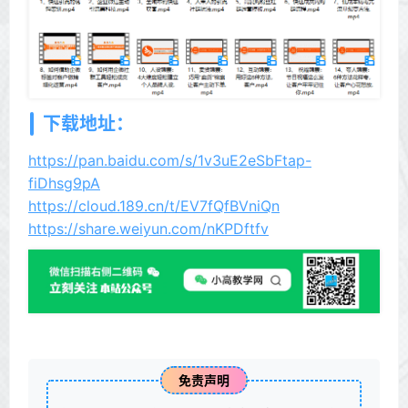
下载地址：
https://pan.baidu.com/s/1v3uE2eSbFtap-
fiDhsg9pA
https://cloud.189.cn/t/EV7fQfBVniQn
https://share.weiyun.com/nKPDftfv
免责声明