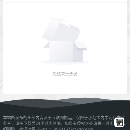
赶快来坐沙发
本站所发布的全部内容源于互联网搬运，仅限于小范围内学习和文献
参考，请在下载后24小时内删除，如果有侵权之处请第一时间联系我
们删除。敬请谅解! E-mail：995113774@qq.com