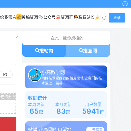
给我留言
投稿资源
公众号
资源群
联系站长
登录
搜站内
搜全网
小高教学网
网络技术爱好者的栖息之地,让我们的技
术更上一层楼!
数据统计
本周更新
本月更新
用户数量
65
83
5941
篇
篇
位
微博:
小高网的自留地
去看看