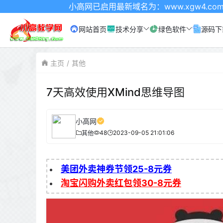
小高网已启用最新域名为：www.xgw4.com 记得收藏哦
网站首页
技术分享
绿色软件
源码下
主页
其他
7天高效使用XMind思维导图
小高网
48
2023-09-05 21:01:06
其他
美团外卖神券节领25-8元券
淘宝闪购外卖红包领30-8元券