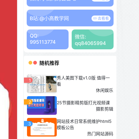
B站:
@小高教学网
去看看
QQ:
微信:
995113774
qq84065994
随机推荐
秀人美图下载v1.0版 值得一
1
看
休闲娱乐
2
25节摄影精剪版打光视频课
摄影剪辑
网站技术日常系统维护html5
3
模板公告
热门网站源码