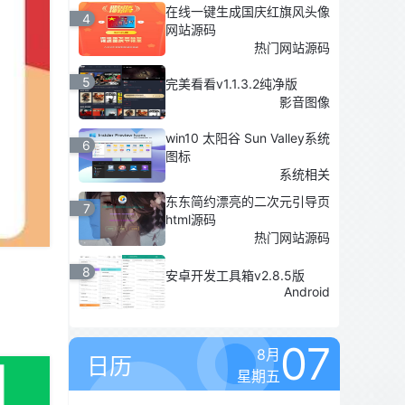
在线一键生成国庆红旗风头像
4
网站源码
热门网站源码
5
完美看看v1.1.3.2纯净版
影音图像
win10 太阳谷 Sun Valley系统
6
图标
系统相关
东东简约漂亮的二次元引导页
7
html源码
热门网站源码
8
安卓开发工具箱v2.8.5版
Android
07
8月
日历
星期五