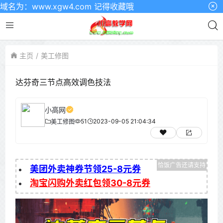
：www.xgw4.com 记得收藏哦
主页
美工修图
达芬奇三节点高效调色技法
小高网
51
2023-09-05 21:04:34
美工修图
美团外卖神券节领25-8元券
淘宝闪购外卖红包领30-8元券