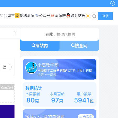
给我留言
投稿资源
公众号
资源群
联系站长
登录
搜站内
搜全网
小高教学网
网络技术爱好者的栖息之地,让我们的技
术更上一层楼!
数据统计
本周更新
本月更新
用户数量
80
97
5941
篇
篇
位
微博:
小高网的自留地
去看看