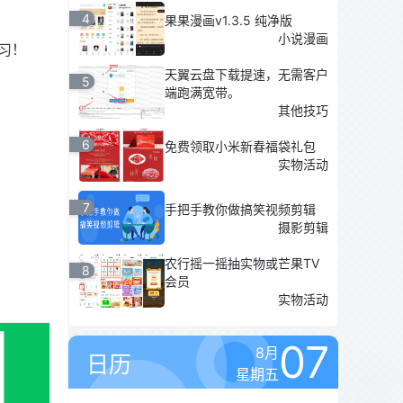
4
果果漫画v1.3.5 纯净版
小说漫画
习！
天翼云盘下载提速，无需客户
5
端跑满宽带。
其他技巧
6
免费领取小米新春福袋礼包
实物活动
7
手把手教你做搞笑视频剪辑
摄影剪辑
农行摇一摇抽实物或芒果TV
8
会员
实物活动
07
8月
日历
星期五