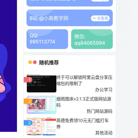
B站:
@小高教学网
去看看
QQ:
微信:
995113774
qq84065994
随机推荐
终于可以解锁阿里云盘分享压
1
缩包的限制了
办公学习
烟雨图床v2.1.3正式版网站源
2
码
热门网站源码
高德免费领10元无门槛打车
3
券
其他活动