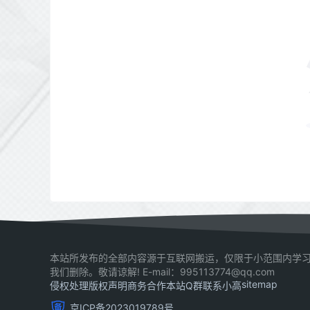
本站所发布的全部内容源于互联网搬运，仅限于小范围内学习
我们删除。敬请谅解! E-mail：995113774@qq.com
sitemap
侵权处理
版权声明
商务合作
本站Q群
联系小高
京ICP备2023019789号