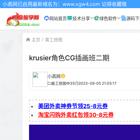
最新域名为：www.xgw4.com 记得收藏哦
网站首页
技术分享
绿色软件
源码下
主页
美工修图
krusier角色CG插画班二期
小高网
35
2023-09-05 21:05:17
美工修图
美团外卖神券节领25-8元券
淘宝闪购外卖红包领30-8元券