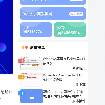
B站:
@小高教学网
去看看
QQ:
微信:
995113774
qq84065994
随机推荐
Windows蓝屏代码查询器v1.1
1
便携版
系统相关
Bili Audio Downloader UI v
2
4.10.0绿色版
上传下载
归纳起来
3款Chrome灵魂插件，浮图
3
秀/关灯看视频/书签侧边栏
。
脚本插件