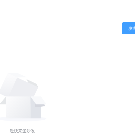
发
赶快来坐沙发