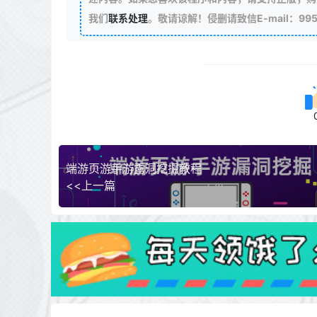
我们
联系处理
。敬请谅解！侵删请致信E-mail：99511
端游页游手游露洞挖掘教程
<<上一篇