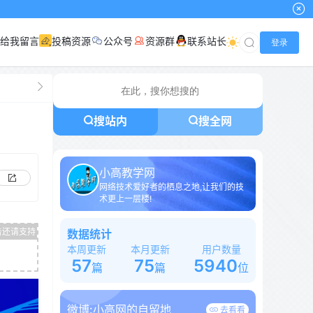
给我留言
投稿资源
公众号
资源群
联系站长
登录
搜站内
搜全网
小高教学网
网络技术爱好者的栖息之地,让我们的技
术更上一层楼!
数据统计
本周更新
本月更新
用户数量
57
75
5940
篇
篇
位
微博:
小高网的自留地
去看看