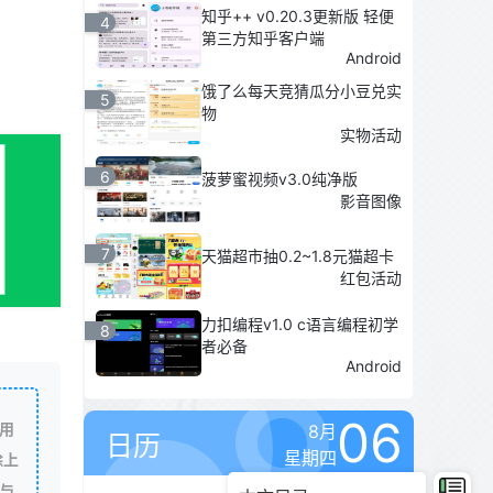
知乎++ v0.20.3更新版 轻便
4
第三方知乎客户端
Android
饿了么每天竞猜瓜分小豆兑实
5
物
实物活动
6
菠萝蜜视频v3.0纯净版
影音图像
7
天猫超市抽0.2~1.8元猫超卡
红包活动
力扣编程v1.0 c语言编程初学
8
者必备
Android
06
用
8月
日历
星期四
除上
与