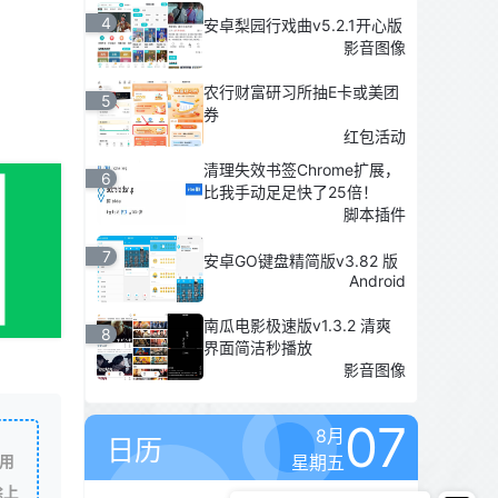
4
安卓梨园行戏曲v5.2.1开心版
影音图像
农行财富研习所抽E卡或美团
5
券
红包活动
清理失效书签Chrome扩展，
6
比我手动足足快了25倍！
脚本插件
7
安卓GO键盘精简版v3.82 版
Android
南瓜电影极速版v1.3.2 清爽
8
界面简洁秒播放
影音图像
07
8月
日历
星期五
用
除上