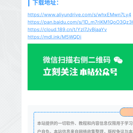
下载地址：
https://www.aliyundrive.com/s/whxEMwn7Ly4
https://pan.baidu.com/s/1D_m7riKM1QoO3Qz
https://cloud.189.cn/t/YzI7JvBjaaYv
https://mdl.ink/M5WQDi
本站提供的一切软件、教程和内容信息仅限用于学习
户自负。本站信息来自网络收集整理，版权争议与本