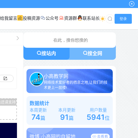
给我留言
投稿资源
公众号
资源群
联系站长
登录
搜站内
搜全网
小高教学网
网络技术爱好者的栖息之地,让我们的技
术更上一层楼!
数据统计
本周更新
本月更新
用户数量
74
91
5941
篇
篇
位
微博:
小高网的自留地
去看看