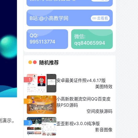
B站:
@小高教学网
去看看
QQ:
微信:
995113774
qq84065994
随机推荐
1
安卓最美证件照v4.6.17版
美图特效
小高新款潮流空间QQ百变皮
2
肤PSD源码
空间皮肤源码
例演示，
3
歪歪影视v3.0.0纯净版
影音图像