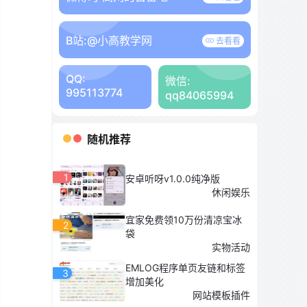
B站:
@小高教学网
去看看
QQ:
微信:
995113774
qq84065994
随机推荐
1
安卓听呀v1.0.0纯净版
休闲娱乐
宜家免费领10万份清凉宝冰
2
袋
实物活动
EMLOG程序单页友链和标签
3
增加美化
网站模板插件