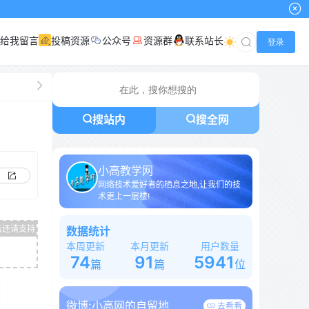
给我留言
投稿资源
公众号
资源群
联系站长
登录
搜站内
搜全网
小高教学网
网络技术爱好者的栖息之地,让我们的技
术更上一层楼!
数据统计
本周更新
本月更新
用户数量
74
91
5941
篇
篇
位
微博:
小高网的自留地
去看看