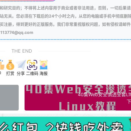
和研究目的；不得将上述内容用于商业或者非法用途，否则，一切后果请
站无关。您必须在下载后的24个小时之内，从您的电脑或手机中彻底删
买注册，得到更好的正版服务。我们非常重视版权问题，如有侵权请邮件
3774@qq.com
THE END
0
打赏
分享
二维码
海报
40集Web安全慎透全套Li
下