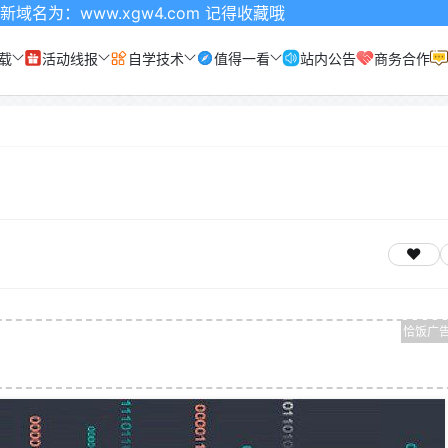
.xgw4.com 记得收藏哦
载
活动线报
自学技术
值得一看
站内公告
商务合作