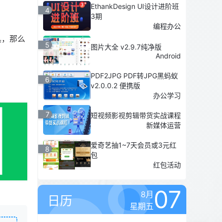
EthankDesign UI设计进阶班
4
3期
编程办公
具，那么
5
图片大全 v2.9.7纯净版
Android
PDF2JPG PDF转JPG黑蚂蚁
6
v2.0.0.2 便携版
办公学习
7
短视频影视剪辑带货实战课程
新媒体运营
爱奇艺抽1~7天会员或3元红
8
包
红包活动
07
8月
日历
星期五