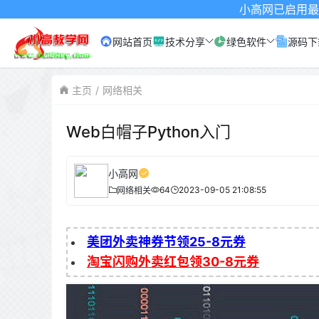
小高网已启用最新域名为：www
网站首页
技术分享
绿色软件
源码下
主页
网络相关
Web白帽子Python入门
小高网
64
2023-09-05 21:08:55
网络相关
美团外卖神券节领25-8元券
淘宝闪购外卖红包领30-8元券