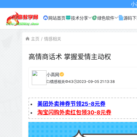
小高网已启用最
网站首页
技术分享
绿色软件
源码下
主页
情感相关
高情商话术 掌握爱情主动权
小高网
43
2023-09-05 21:13:38
情感相关
美团外卖神券节领25-8元券
淘宝闪购外卖红包领30-8元券