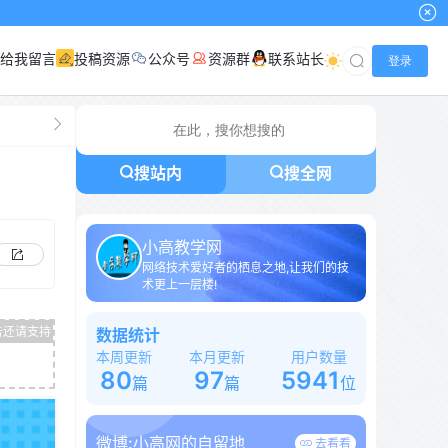
给我留言
投稿资源
公众号
资源群
联系站长
登录
搜站内
搜全网
小高教学网
网络技术爱好者的栖息之地,让我们的技
术更上一层楼!
数据统计
本周更新
本月更新
用户数量
80
97
5941
篇
篇
位
微博:
小高网的自留地
去看看