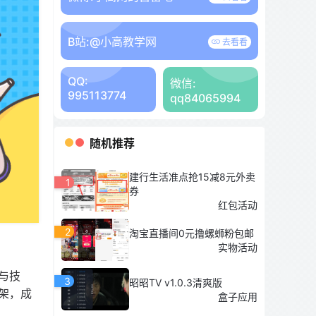
B站:
@小高教学网
去看看
QQ:
微信:
995113774
qq84065994
随机推荐
建行生活准点抢15减8元外卖
1
券
红包活动
2
淘宝直播间0元撸螺蛳粉包邮
实物活动
与技
3
昭昭TV v1.0.3清爽版
架，成
盒子应用