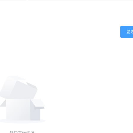
发
赶快来坐沙发