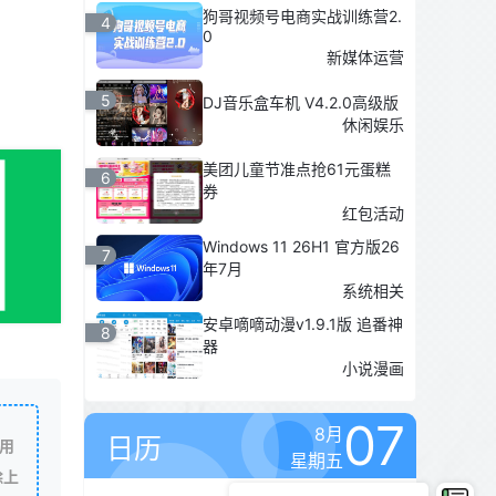
狗哥视频号电商实战训练营2.
4
0
新媒体运营
5
DJ音乐盒车机 V4.2.0高级版
休闲娱乐
美团儿童节准点抢61元蛋糕
6
券
红包活动
Windows 11 26H1 官方版26
7
年7月
系统相关
安卓嘀嘀动漫v1.9.1版 追番神
8
器
小说漫画
07
8月
日历
用
星期五
除上