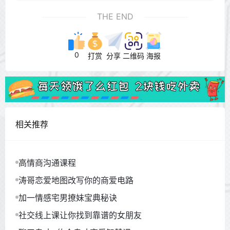
THE END
0
打赏
分享
二维码
海报
相关推荐
高情商沟通课程
涛哥恋爱地图改写你的商爱电路
加一情感宅男撩妹宝典秘诀
社交线上课让你找到靠谱的女朋友