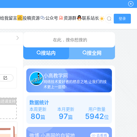
给我留言
投稿资源
公众号
资源群
联系站长
登录
搜站内
搜全网
小高教学网
网络技术爱好者的栖息之地,让我们的技
术更上一层楼!
数据统计
本周更新
本月更新
用户数量
80
97
5942
篇
篇
位
微博:
小高网的自留地
去看看