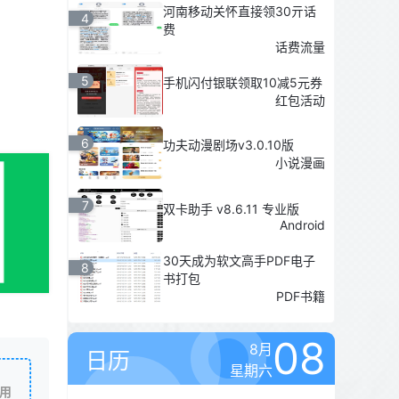
河南移动关怀直接领30亓话
4
费
话费流量
5
手机闪付银联领取10减5元券
红包活动
6
功夫动漫剧场v3.0.10版
小说漫画
7
双卡助手 v8.6.11 专业版
Android
30天成为软文高手PDF电子
8
书打包
PDF书籍
08
8月
日历
星期六
用