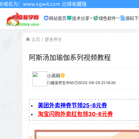
.xgw4.com 记得收藏哦
网站首页
技术分享
绿色软件
源码下
主页
健身养生
阿斯汤加瑜伽系列视频教程
小高网
50
2023-09-05 21:16:20
健身养生
美团外卖神券节领25-8元券
淘宝闪购外卖红包领30-8元券