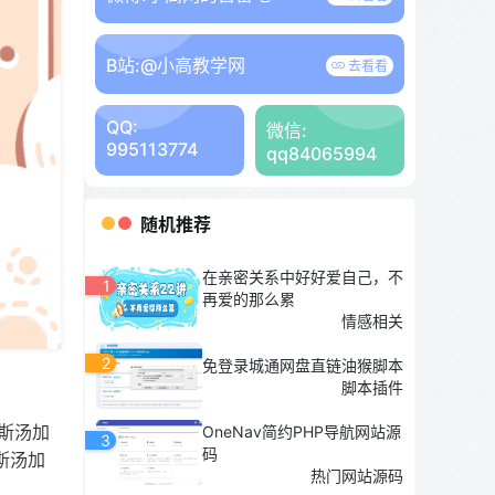
B站:
@小高教学网
去看看
QQ:
微信:
995113774
qq84065994
随机推荐
在亲密关系中好好爱自己，不
1
再爱的那么累
情感相关
2
免登录城通网盘直链油猴脚本
脚本插件
斯汤加
OneNav简约PHP导航网站源
3
码
斯汤加
热门网站源码