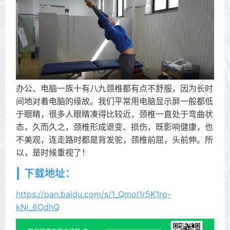
办公、电脑一族十有八九颈椎都有点不舒服，因为长时
间地对着电脑的缘故。我们平常用电脑显示屏一般都低
于眼睛，很多人眼睛凑得比较近，颈椎一直处于弯曲状
态，久而久之，颈椎形成退变、损伤，既影响健康，也
不美观，连走路时都是背发驼，颈椎前屈，头前伸。所
以，是时候重视了！
下载地址：
https://pan.baidu.com/s/1_QmoI1r5K1rp-
kNi_6OdhQ