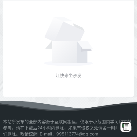
赶快来坐沙发
本站所发布的全部内容源于互联网搬运，仅限于小范围内学习和文献
参考，请在下载后24小时内删除，如果有侵权之处请第一时间联系我
们删除。敬请谅解! E-mail：995113774@qq.com