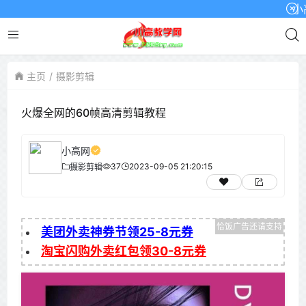
小高网已
主页
摄影剪辑
火爆全网的60帧高清剪辑教程
小高网
37
2023-09-05 21:20:15
摄影剪辑
美团外卖神券节领25-8元券
淘宝闪购外卖红包领30-8元券