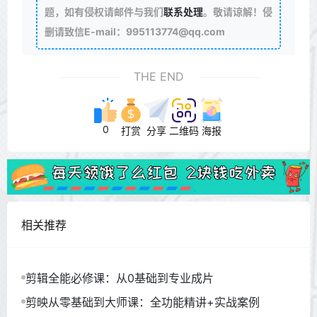
题，如有侵权请邮件与我们
联系处理
。敬请谅解！侵
删请致信E-mail：995113774@qq.com
THE END
0
打赏
分享
二维码
海报
相关推荐
剪辑全能必修课：从0基础到专业成片
剪映从零基础到大师课：全功能精讲+实战案例