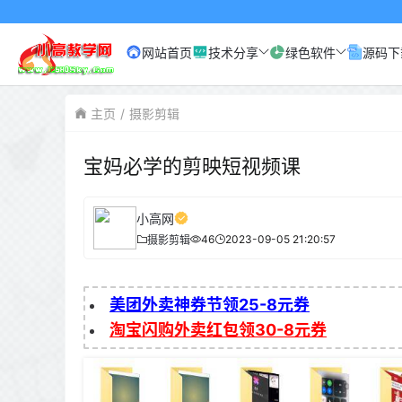
网站首页
技术分享
绿色软件
源码下
主页
摄影剪辑
宝妈必学的剪映短视频课
小高网
46
2023-09-05 21:20:57
摄影剪辑
美团外卖神券节领25-8元券
淘宝闪购外卖红包领30-8元券