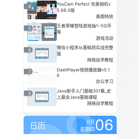
YouCam Perfect 完美相机v
4
5.88.0版
美图特效
王者荣耀登陆游戏抽1~5Q币
5
等
游戏活动
微信小程序从基础到实战完整
6
版
网络自学教程
DashPlayer视频播放器v5.1.
7
6
办公学习
Java新手入门基础301集_史
8
上最全Java基础课程
网络自学教程
06
8月
日历
星期四