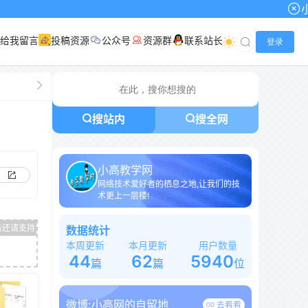
小高网已启用最
给我留言
投稿资源
公众号
资源群
联系站长
登录
搜站内
搜全网
小高教学网
网络技术爱好者的栖息之地,让我们的技
术更上一层楼!
数据统计
本周更新
本月更新
用户数量
44
62
5940
篇
篇
位
微博:
小高网的自留地
去看看