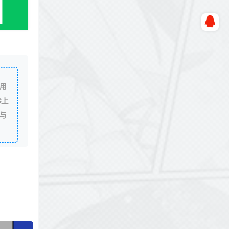
用
除上
与