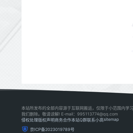
本站所发布的全部内容源于互联网搬运，仅限于小范围内学习
我们删除。敬请谅解! E-mail：995113774@qq.com
sitemap
侵权处理
版权声明
商务合作
本站Q群
联系小高
京ICP备2023019789号