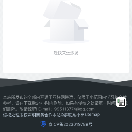
赶快来坐沙发
本站所发布的全部内容源于互联网搬运，仅限于小范围内学习和文献
参考，请在下载后24小时内删除，如果有侵权之处请第一时间联系我
们删除。敬请谅解! E-mail：995113774@qq.com
sitemap
侵权处理
版权声明
商务合作
本站Q群
联系小高
京ICP备2023019789号