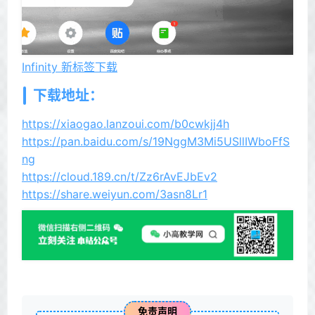
Infinity 新标签下载
下载地址：
https://xiaogao.lanzoui.com/b0cwkjj4h
https://pan.baidu.com/s/19NggM3Mi5USllIWboFfS
ng
https://cloud.189.cn/t/Zz6rAvEJbEv2
https://share.weiyun.com/3asn8Lr1
免责声明