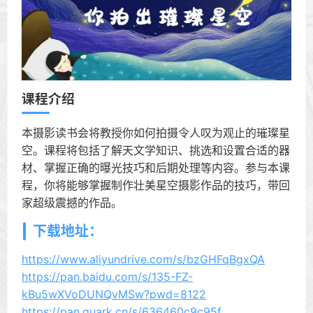
课程介绍
本摄影读书会将教授你如何拍摄令人叹为观止的璀璨星
空。课程将包括了解天文学知识、挑选和设置合适的器
材、掌握正确的曝光技巧和后期处理等内容。参与本课
程，你将能够掌握制作壮美星空摄影作品的技巧，带回
家超级震撼的作品。
下载地址：
https://www.aliyundrive.com/s/bzGHFqBgxQA
https://pan.baidu.com/s/135-FZ-
kBu5wXVoDUNQvMSw?pwd=8122
https://pan.quark.cn/s/636460c9c95f