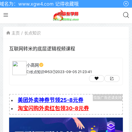
：www.xgw4.com 记得收藏哦
主页
长点知识
互联网转米的底层逻辑视频课程
小高网
53
2023-09-05 21:23:41
长点知识
美团外卖神券节领25-8元券
淘宝闪购外卖红包领30-8元券