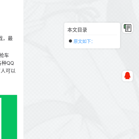
。
本文目录
戏，最
原文如下：
抢车
种QQ
有人可以