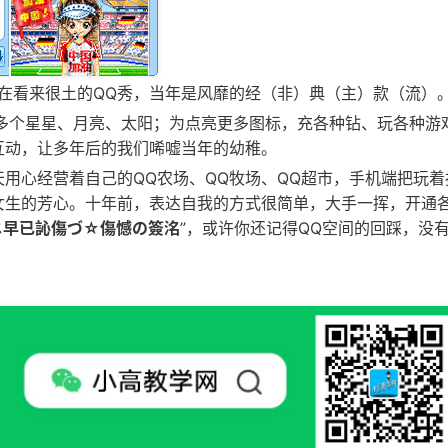
在看来很土的QQ秀，当年是风靡的经（非）典（主）款（流）
为多个星星、月亮、太阳；为点亮更多图标，充各种钻、玩各种游
互动，让多年后的我们唏嘘当年的幼稚。
每天用心经营着自己的QQ农场、QQ牧场、QQ超市，手机端把玩着
女生的芳心。十年前，表达自我的方式很简单，大手一挥，开通各
じ早已訫傷づ☆傷憾の簽洺
”，或许你还记得QQ空间的回踩，没