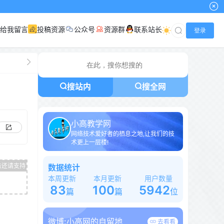
给我留言
投稿资源
公众号
资源群
联系站长
登录
搜站内
搜全网
小高教学网
网络技术爱好者的栖息之地,让我们的技
术更上一层楼!
数据统计
本周更新
本月更新
用户数量
83
100
5942
篇
篇
位
微博:
小高网的自留地
去看看