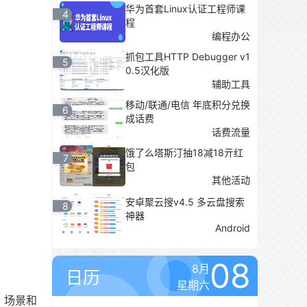
华为首套Linux认证工程师课
4
程
编程办公
抓包工具HTTP Debugger v1
5
0.5汉化版
辅助工具
移动/联通/电信 年底积分兑换
6
成话费
话费流量
饿了么塔斯汀抽18减18亓红
7
包
其他活动
安卓聚云搜v4.5 多云盘搜索
8
神器
Android
08
8月
日历
星期六
饰、场景和