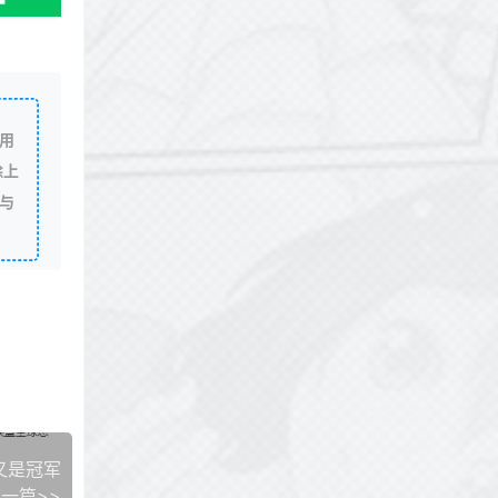
用
除上
与
 又是冠军
一篇>>