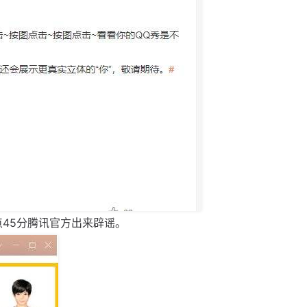
点45分腾讯官方出来辟谣。