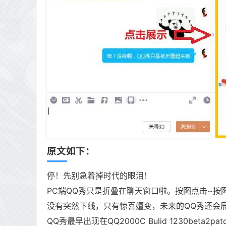
原文如下：
停！先别急着掉时代的眼泪！
PC端QQ秀只是折叠在聊天窗口啦。按图点击~按图
没有突然下线，只有惊喜嬗变，未来的QQ秀还会展
QQ秀最早出现在QQ2000C Bulid 1230be