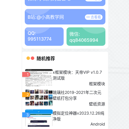
B站:
@小高教学网
去看看
QQ:
微信:
995113774
qq84065994
随机推荐
x框架模块：天帝VIP v1.0.7
1
测试版
框架模块
琉璃社2019-2021年二次元
2
壁纸打包分享
壁纸资源
模拟定位神器v2023.12.26纯
3
净版
Android