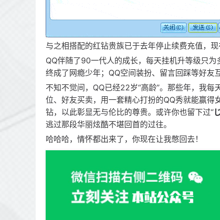
与之相搭配的红钻贵族已于去年停止续费充值，现
QQ伴随了90一代人的成长，每天挂机升等级只
终成了网瘾少年；QQ空间装扮、留言回踩等好友
不知不觉间，QQ已经22岁“高龄”。那些年，我
位、好友买卖，用一套精心打扮的QQ秀就能赢得
钻，以此彰显无与伦比的尊贵。或许你也留下过“
逃过那段华丽炫酷不堪回首的过往。
哈哈哈，情怀都出来了，你现在让我憋回去！