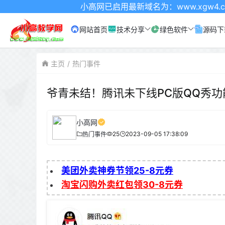
小高网已启用最新域名为：www.xgw4.com 记得收藏哦
网站首页
技术分享
绿色软件
源码下
主页
热门事件
爷青未结！腾讯未下线PC版QQ秀功
小高网
25
2023-09-05 17:38:09
热门事件
美团外卖神券节领25-8元券
淘宝闪购外卖红包领30-8元券