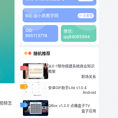
B站:
@小高教学网
去看看
QQ:
微信:
995113774
qq84065994
随机推荐
从0-1帮你搭建系统商业知识
1
框架
职场关系
2
安卓GIF助手Lite v1.0.4
Android
视频怎
3
QBox v1.3.0 点播盒子TV
盒子应用