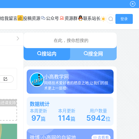
小高网已启用
给我留言
投稿资源
公众号
资源群
联系站长
登录
搜站内
搜全网
小高教学网
网络技术爱好者的栖息之地,让我们的技
术更上一层楼!
数据统计
本周更新
本月更新
用户数量
97
114
5942
篇
篇
位
微博:
小高网的自留地
去看看