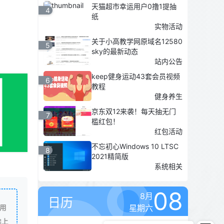
天猫超市幸运用户0撸1提抽
4
纸
实物活动
关于小高教学网原域名12580
5
sky的最新动态
站内公告
keep健身运动43套会员视频
6
教程
健身养生
京东双12来袭！每天抽无门
7
槛红包！
红包活动
不忘初心Windows 10 LTSC
8
2021精简版
系统相关
08
8月
日历
星期六
用
除上