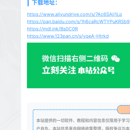
下载地址：
https://www.aliyundrive.com/s/7Ac6SAji1Lp
https://pan.baidu.com/s/1h6caRcWTYPuKRS
https://mdl.ink/Bs0C0R
https://www.123pan.cn/s/yqeA-Htrkd
本站提供的一切软件、教程和内容信息仅限用于学习
户自负。本站信息来自网络收集整理，版权争议与本