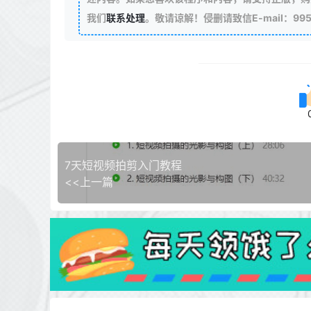
我们
联系处理
。敬请谅解！侵删请致信E-mail：99511
7天短视频拍剪入门教程
<<上一篇