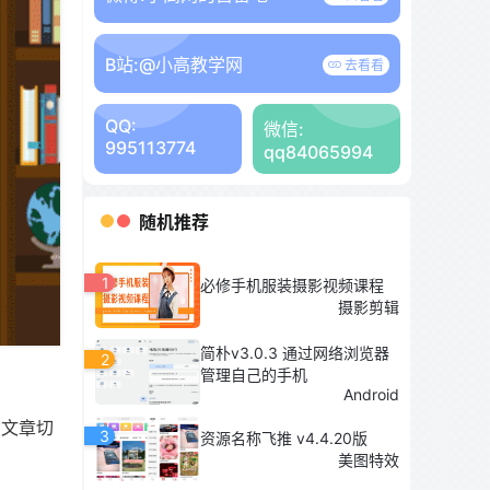
B站:
@小高教学网
去看看
QQ:
微信:
995113774
qq84065994
随机推荐
1
必修手机服装摄影视频课程
摄影剪辑
简朴v3.0.3 通过网络浏览器
2
管理自己的手机
Android
的文章切
3
资源名称飞推 v4.4.20版
美图特效