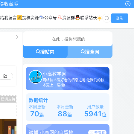
给我留言
投稿资源
公众号
资源群
联系站长
登录
搜站内
搜全网
小高教学网
网络技术爱好者的栖息之地,让我们的技
术更上一层楼!
数据统计
本周更新
本月更新
用户数量
70
88
5941
篇
篇
位
微博:
小高网的自留地
去看看