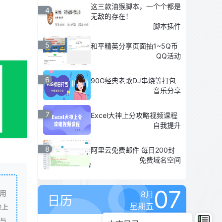
这三款油猴脚本，一个个都是
4
无敌的存在！
脚本插件
5
和平精英分享页面抽1~5Q币
QQ活动
6
90G经典老歌DJ串烧等打包
音乐分享
7
Excel大神上分攻略视频课程
自我提升
8
阿里云免费邮件 每日200封
免费域名空间
07
用
8月
日历
星期五
除上
与