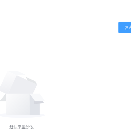
发
赶快来坐沙发