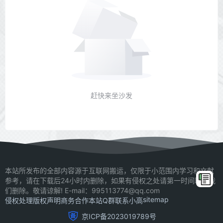
赶快来坐沙发
本站所发布的全部内容源于互联网搬运，仅限于小范围内学习和文献
参考，请在下载后24小时内删除，如果有侵权之处请第一时间联系我
们删除。敬请谅解! E-mail：995113774@qq.com
sitemap
侵权处理
版权声明
商务合作
本站Q群
联系小高
京ICP备2023019789号