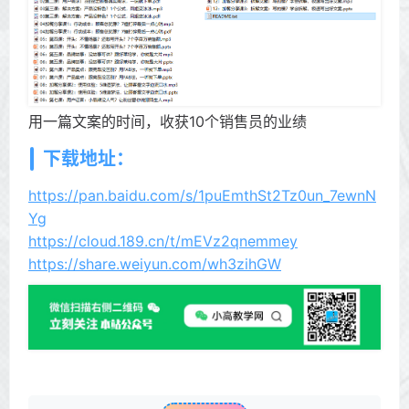
用一篇文案的时间，收获10个销售员的业绩
下载地址：
https://pan.baidu.com/s/1puEmthSt2Tz0un_7ewnN
Yg
https://cloud.189.cn/t/mEVz2qnemmey
https://share.weiyun.com/wh3zihGW