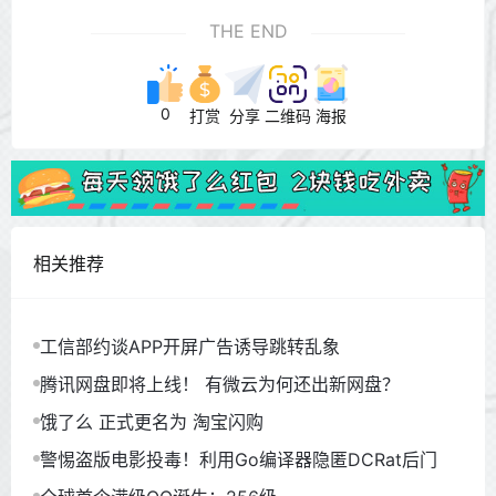
THE END
0
打赏
分享
二维码
海报
相关推荐
工信部约谈APP开屏广告诱导跳转乱象
腾讯网盘即将上线！ 有微云为何还出新网盘？
饿了么 正式更名为 淘宝闪购
警惕盗版电影投毒！利用Go编译器隐匿DCRat后门