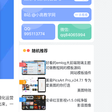
B站:
@小高教学网
去看看
QQ:
微信:
995113774
qq84065994
随机推荐
好看的emlog大前端琉璃主题
1
可做教程网的模板源码
网站模板插件
美易PicsArt Pro_v24.7.1 专为
2
爱美图的你打造
美图特效
细化运营
3
安卓红豆影视v1.5.0纯净版
出来，一
影音图像