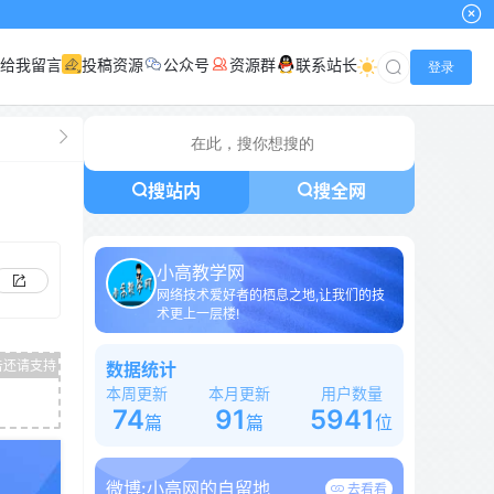
给我留言
投稿资源
公众号
资源群
联系站长
登录
搜站内
搜全网
小高教学网
网络技术爱好者的栖息之地,让我们的技
术更上一层楼!
数据统计
本周更新
本月更新
用户数量
74
91
5941
篇
篇
位
微博:
小高网的自留地
去看看