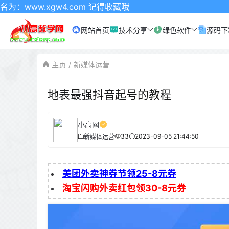
gw4.com 记得收藏哦
网站首页
技术分享
绿色软件
源码下
主页
新媒体运营
地表最强抖音起号的教程
小高网
33
2023-09-05 21:44:50
新媒体运营
美团外卖神券节领25-8元券
淘宝闪购外卖红包领30-8元券