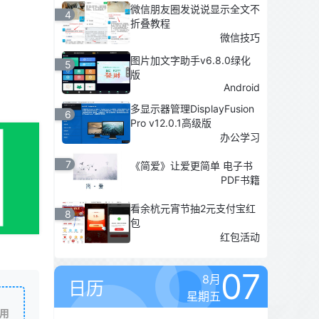
微信朋友圈发说说显示全文不
4
折叠教程
微信技巧
图片加文字助手v6.8.0绿化
5
版
Android
多显示器管理DisplayFusion
6
Pro v12.0.1高级版
办公学习
7
《简爱》让爱更简单 电子书
PDF书籍
看余杭元宵节抽2元支付宝红
8
包
红包活动
07
8月
日历
星期五
用