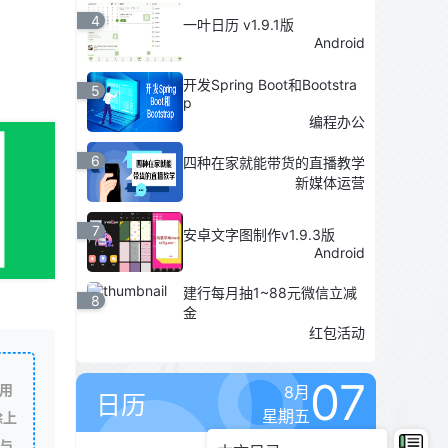
4
一叶日历 v1.9.1版
Android
开发Spring Boot和Bootstra
5
p
编程办公
6
四种在家就能带货的直播教学
新媒体运营
7
安卓文字图制作v1.9.3版
Android
建行每月抽1~88元微信立减
8
金
红包活动
07
用
8月
日历
星期五
除上
与