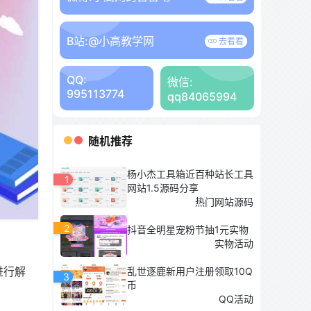
B站:
@小高教学网
去看看
QQ:
微信:
995113774
qq84065994
随机推荐
杨小杰工具箱近百种站长工具
1
网站1.5源码分享
热门网站源码
2
抖音全明星宠粉节抽1元实物
实物活动
进行解
乱世逐鹿新用户注册领取10Q
3
币
QQ活动