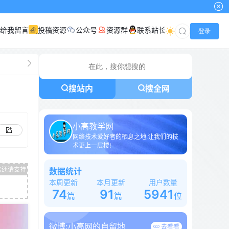
给我留言
投稿资源
公众号
资源群
联系站长
登录
搜站内
搜全网
小高教学网
网络技术爱好者的栖息之地,让我们的技
术更上一层楼!
数据统计
本周更新
本月更新
用户数量
74
91
5941
篇
篇
位
微博:
小高网的自留地
去看看