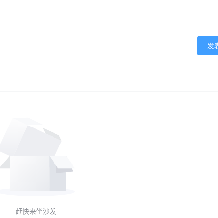
发
赶快来坐沙发