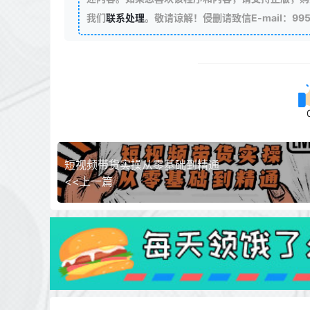
我们
联系处理
。敬请谅解！侵删请致信E-mail：99511
短视频带货实操从零基础到精通
<<上一篇