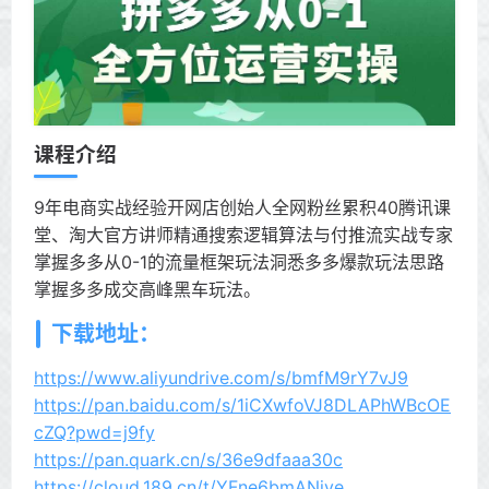
课程介绍
9年电商实战经验开网店创始人全网粉丝累积40腾讯课
堂、淘大官方讲师精通搜索逻辑算法与付推流实战专家
掌握多多从0-1的流量框架玩法洞悉多多爆款玩法思路
掌握多多成交高峰黑车玩法。
下载地址：
https://www.aliyundrive.com/s/bmfM9rY7vJ9
https://pan.baidu.com/s/1iCXwfoVJ8DLAPhWBcOE
cZQ?pwd=j9fy
https://pan.quark.cn/s/36e9dfaaa30c
https://cloud.189.cn/t/YFne6bmANjye