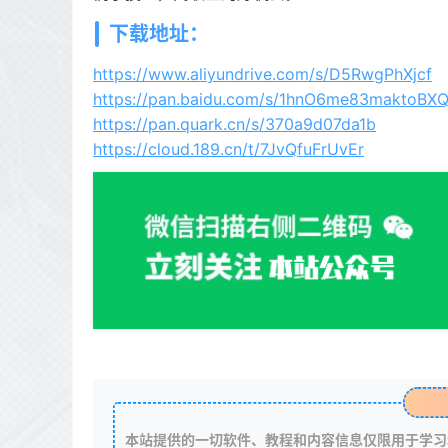
下载地址：
https://www.aliyundrive.com/s/D5RwgPhXjcf
https://pan.baidu.com/s/1hnO6me83maktoB
https://pan.quark.cn/s/370a9d07da1b
https://cloud.189.cn/t/7JvQfuFrUvEr
本站提供的一切软件、教程和内容信息仅限用于学习