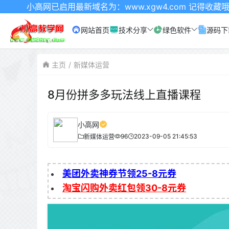
已启用最新域名为：www.xgw4.com 记得收藏哦
网站首页
技术分享
绿色软件
源码下
主页
新媒体运营
8月份拼多多玩法线上直播课程
小高网
96
2023-09-05 21:45:53
新媒体运营
美团外卖神券节领25-8元券
淘宝闪购外卖红包领30-8元券