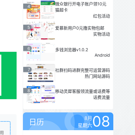
微众银行开电子账户领10元
4
猫超卡
红包活动
5
爱慕新用户0元撸实物包邮
实物活动
6
多钱浏览器v1.0.2
Android
7
社群扫码进群完整可运营源码
热门网站源码
8
移动灵犀客服领流量或话费等
话费流量
08
8月
日历
星期六
用