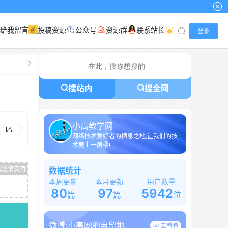
给我留言
投稿资源
公众号
资源群
联系站长
登录
搜站内
搜全网
小高教学网
网络技术爱好者的栖息之地,让我们的技
术更上一层楼!
数据统计
本周更新
本月更新
用户数量
80
97
5942
篇
篇
位
微博:
小高网的自留地
去看看