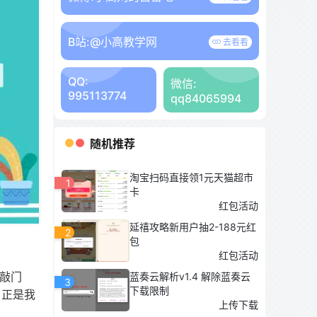
B站:
@小高教学网
去看看
QQ:
微信:
995113774
qq84065994
随机推荐
淘宝扫码直接领1元天猫超市
1
卡
红包活动
延禧攻略新用户抽2-188元红
2
包
红包活动
金敲门
蓝奏云解析v1.4 解除蓝奏云
3
下载限制
，正是我
上传下载