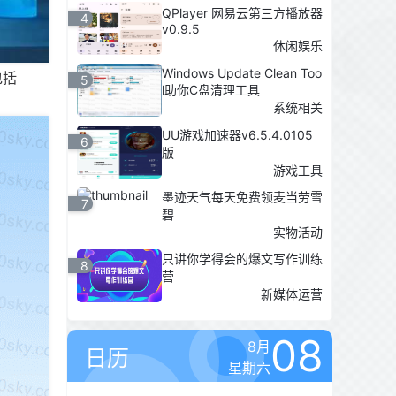
QPlayer 网易云第三方播放器
4
v0.9.5
休闲娱乐
Windows Update Clean Too
包括
5
l助你C盘清理工具
系统相关
UU游戏加速器v6.5.4.0105
6
版
游戏工具
墨迹天气每天免费领麦当劳雪
7
碧
实物活动
只讲你学得会的爆文写作训练
8
营
新媒体运营
08
8月
日历
星期六