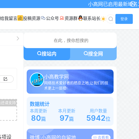
小高网已启用最新域名为：www.xg
给我留言
投稿资源
公众号
资源群
联系站长
登录
搜站内
搜全网
小高教学网
网络技术爱好者的栖息之地,让我们的技
术更上一层楼!
数据统计
本周更新
本月更新
用户数量
80
97
5942
篇
篇
位
各项设
微博:
小高网的自留地
去看看