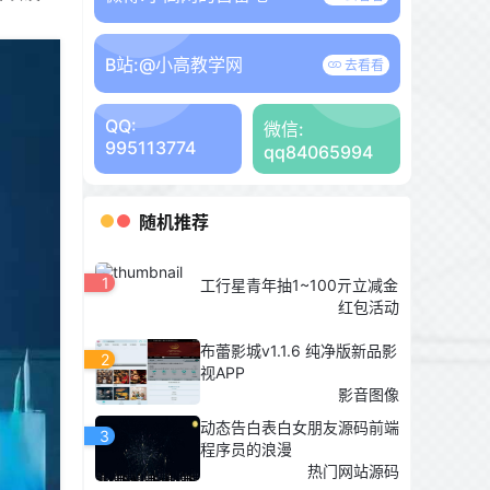
B站:
@小高教学网
去看看
QQ:
微信:
995113774
qq84065994
随机推荐
1
工行星青年抽1~100亓立减金
红包活动
布蕾影城v1.1.6 纯净版新品影
2
视APP
影音图像
动态告白表白女朋友源码前端
3
程序员的浪漫
热门网站源码