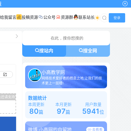
给我留言
投稿资源
公众号
资源群
联系站长
登录
搜站内
搜全网
小高教学网
网络技术爱好者的栖息之地,让我们的技
术更上一层楼!
数据统计
本周更新
本月更新
用户数量
80
97
5941
篇
篇
位
微博:
小高网的自留地
去看看