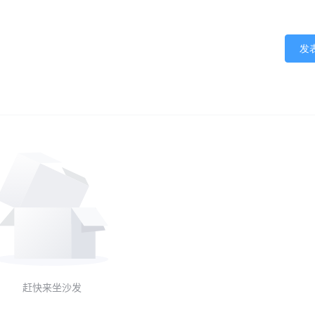
发
赶快来坐沙发