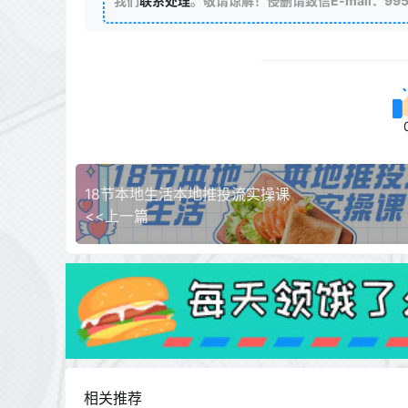
我们
联系处理
。敬请谅解！侵删请致信E-mail：99511
18节本地生活本地推投流实操课
<<上一篇
相关推荐