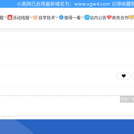
高网已启用最新域名为：www.xgw4.com 记得收藏哦
载
活动线报
自学技术
值得一看
站内公告
商务合作