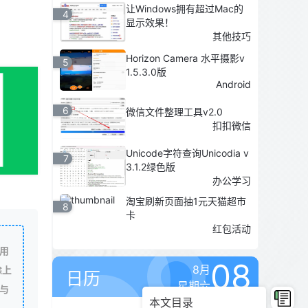
让Windows拥有超过Mac的
4
显示效果！
其他技巧
Horizon Camera 水平摄影v
5
1.5.3.0版
Android
6
微信文件整理工具v2.0
扣扣微信
Unicode字符查询Unicodia v
7
3.1.2绿色版
办公学习
淘宝刷新页面抽1元天猫超市
8
卡
红包活动
用
08
8月
除上
日历
星期六
与
本文目录