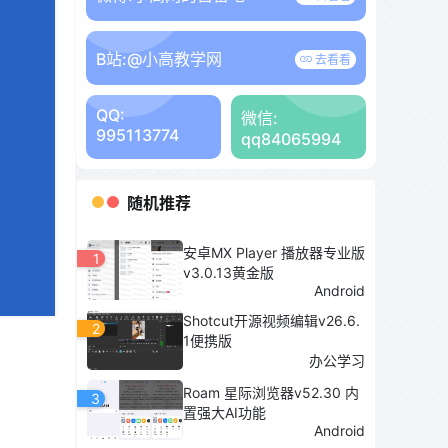
B站:
@小高教学网
去看看
QQ:
微信:
995113774
qq84065994
随机推荐
安卓MX Player 播放器专业版
1
v3.0.13黄金版
Android
Shotcut开源视频编辑v26.6.
2
1便携版
办公学习
Roam 星际浏览器v52.30 内
3
置强大AI功能
Android