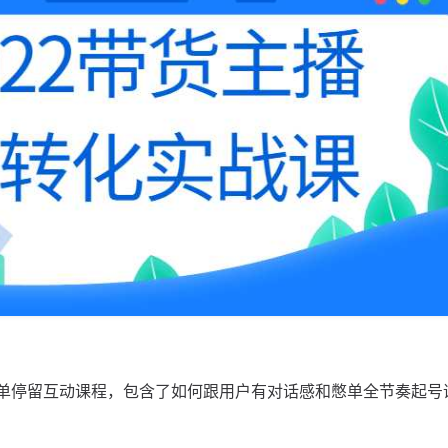
憋单停留互动课程，包含了如何跟用户有对话感和憋单全节奏起号