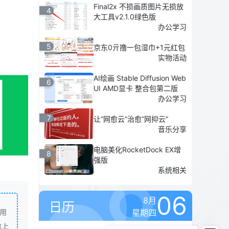
Final2x 不损画质图片无损放
4
大工具v2.1.0绿色版
办公学习
5
京东0亓撸一包湿巾+1元红包
实物活动
AI绘画 Stable Diffusion Web
6
UI AMD显卡 整合包第二版
办公学习
7
让“网愈云”治愈“网抑云”
音乐分享
电脑美化RocketDock EX增
8
强版
系统相关
06
8月
日历
星期四
用
除上