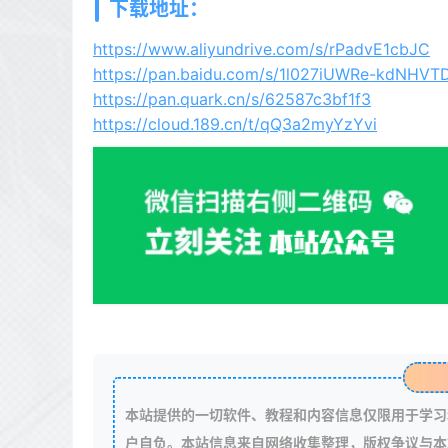
下载地址：
https://www.aliyundrive.com/s/rPadvE1cbJC
https://pan.baidu.com/s/1l027iUWRe-kdNH
https://pan.quark.cn/s/62587c3bf1f3
https://cloud.189.cn/t/qQ3a2myYzYvi
本站提供的一切软件、教程和内容信息仅限用于学习
户自负。本站信息来自网络收集整理，版权争议与本