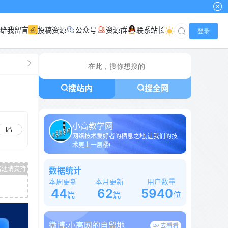
给我留言
投稿资源
公众号
资源群
联系站长
登录
搜站内
搜全网
小高教学网
网络技术爱好者的栖息之地,让我们的技
术更上一层楼!
数据统计
本周更新
本月更新
用户数量
44
62
5940
篇
篇
位
微博:
小高网的自留地
去看看