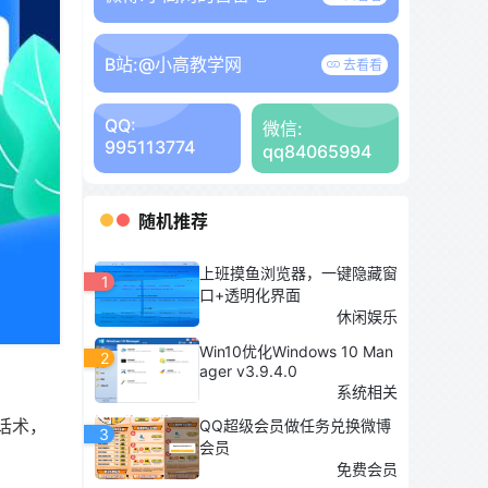
B站:
@小高教学网
去看看
QQ:
微信:
995113774
qq84065994
随机推荐
上班摸鱼浏览器，一键隐藏窗
1
口+透明化界面
休闲娱乐
Win10优化Windows 10 Man
2
ager v3.9.4.0
系统相关
话术，
QQ超级会员做任务兑换微博
3
会员
免费会员