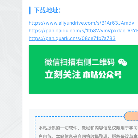
下载地址：
https://www.aliyundrive.com/s/B1Ar63JAmdv
https://pan.baidu.com/s/1tb8WymVpxdacD
https://pan.quark.cn/s/08ce71b7a783
本站提供的一切软件、教程和内容信息仅限用于学习
户自负。本站信息来自网络收集整理，版权争议与本