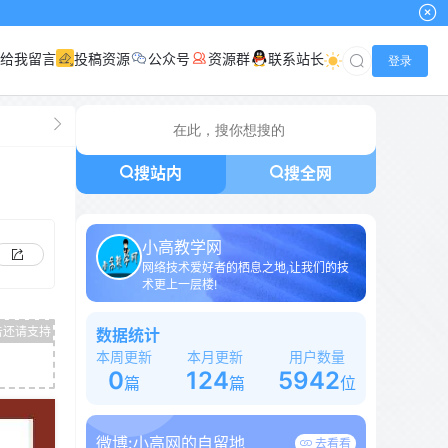
给我留言
投稿资源
公众号
资源群
联系站长
登录
搜站内
搜全网
小高教学网
网络技术爱好者的栖息之地,让我们的技
术更上一层楼!
数据统计
本周更新
本月更新
用户数量
0
124
5942
篇
篇
位
微博:
小高网的自留地
去看看