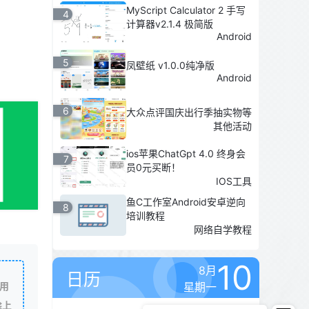
MyScript Calculator 2 手写
4
计算器v2.1.4 极简版
Android
5
凤壁纸 v1.0.0纯净版
Android
6
大众点评国庆出行季抽实物等
其他活动
ios苹果ChatGpt 4.0 终身会
7
员0元买断！
IOS工具
鱼C工作室Android安卓逆向
8
培训教程
网络自学教程
10
8月
日历
星期一
用
除上