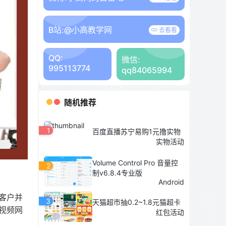
B站:
@小高教学网
去看看
QQ:
微信:
995113774
qq84065994
随机推荐
1
百度直播苏宁易购1元撸实物
实物活动
Volume Control Pro 音量控
2
制v6.8.4专业版
Android
客户并
3
天猫超市抽0.2~1.8元猫超卡
视频网
红包活动