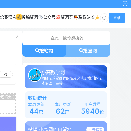
给我留言
投稿资源
公众号
资源群
联系站长
登录
搜站内
搜全网
小高教学网
网络技术爱好者的栖息之地,让我们的技
术更上一层楼!
数据统计
本周更新
本月更新
用户数量
44
62
5940
篇
篇
位
微博:
小高网的自留地
去看看