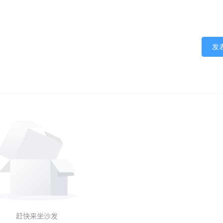
发
赶快来坐沙发