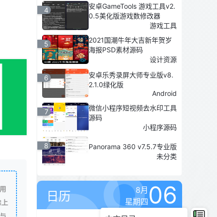
安卓GameTools 游戏工具v2.
4
0.5美化版游戏数修改器
游戏工具
2021国潮牛年大吉新年贺岁
5
海报PSD素材源码
设计资源
安卓乐秀录屏大师专业版v8.
6
2.1.0绿化版
Android
微信小程序短视频去水印工具
7
源码
小程序源码
8
Panorama 360 v7.5.7专业版
未分类
06
用
8月
日历
星期四
除上
与