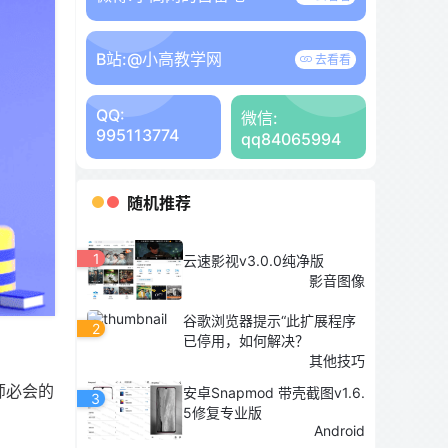
B站:
@小高教学网
去看看
QQ:
微信:
995113774
qq84065994
随机推荐
1
云速影视v3.0.0纯净版
影音图像
谷歌浏览器提示“此扩展程序
2
已停用，如何解决？
其他技巧
师必会的
安卓Snapmod 带壳截图v1.6.
3
5修复专业版
Android