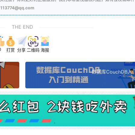
3774@qq.com
THE END
0
打赏
分享
二维码
海报
数据库CouchDB
下