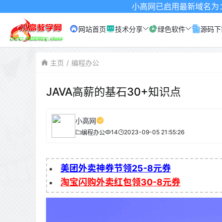
小高网已启用最新域名为：www.xgw4
网站首页
技术分享
绿色软件
源码下
主页
编程办公
JAVA高薪的基石30+知识点
小高网
14
2023-09-05 21:55:26
编程办公
美团外卖神券节领25-8元券
淘宝闪购外卖红包领30-8元券