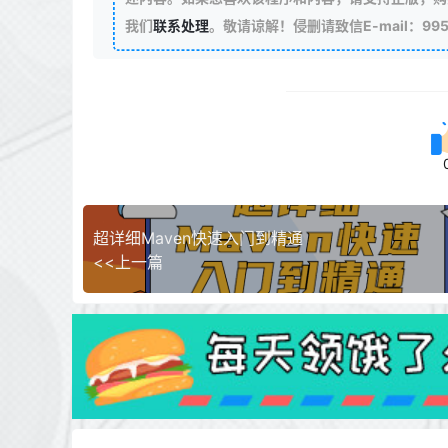
我们
联系处理
。敬请谅解！侵删请致信E-mail：99511
超详细Maven快速入门到精通
<<上一篇