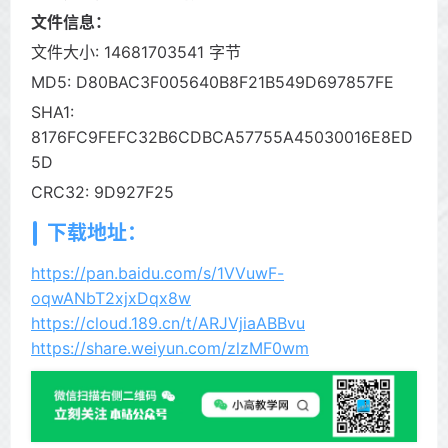
文件信息：
文件大小: 14681703541 字节
MD5: D80BAC3F005640B8F21B549D697857FE
SHA1:
8176FC9FEFC32B6CDBCA57755A45030016E8ED
5D
CRC32: 9D927F25
下载地址：
https://pan.baidu.com/s/1VVuwF-
oqwANbT2xjxDqx8w
https://cloud.189.cn/t/ARJVjiaABBvu
https://share.weiyun.com/zlzMF0wm