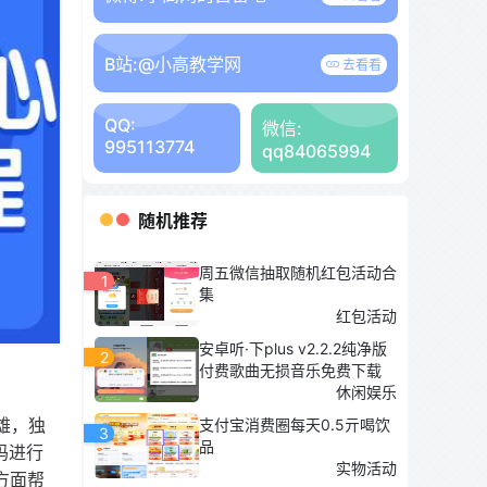
B站:
@小高教学网
去看看
QQ:
微信:
995113774
qq84065994
随机推荐
周五微信抽取随机红包活动合
1
集
红包活动
安卓听·下plus v2.2.2纯净版
2
付费歌曲无损音乐免费下载
休闲娱乐
群雄，独
支付宝消费圈每天0.5亓喝饮
3
品
源码进行
实物活动
方面帮