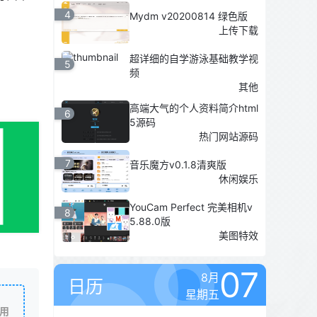
4
Mydm v20200814 绿色版
上传下载
超详细的自学游泳基础教学视
5
频
其他
高端大气的个人资料简介html
6
5源码
热门网站源码
7
音乐魔方v0.1.8清爽版
休闲娱乐
YouCam Perfect 完美相机v
8
5.88.0版
美图特效
07
8月
日历
星期五
用