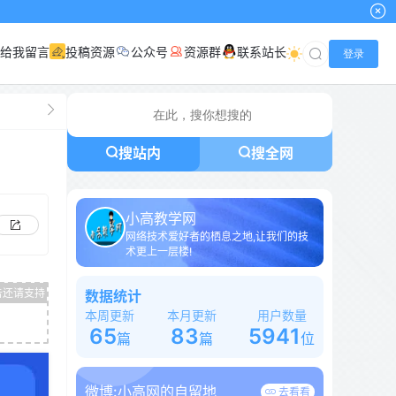
给我留言
投稿资源
公众号
资源群
联系站长
登录
搜站内
搜全网
小高教学网
网络技术爱好者的栖息之地,让我们的技
术更上一层楼!
数据统计
本周更新
本月更新
用户数量
65
83
5941
篇
篇
位
微博:
小高网的自留地
去看看