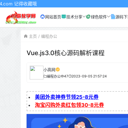
收藏哦
网站首页
技术分享
绿色软件
源码下
主页
编程办公
Vue.js3.0核心源码解析课程
小高网
47
2023-09-05 21:57:24
编程办公
美团外卖神券节领25-8元券
淘宝闪购外卖红包领30-8元券