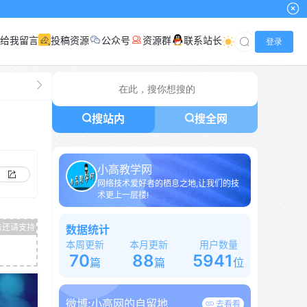
给我留言
投稿资源
公众号
资源群
联系站长
登录
搜站内
搜全网
小高教学网
网络技术爱好者的栖息之地,让我们的技
术更上一层楼!
数据统计
本周更新
本月更新
用户数量
70
88
5941
篇
篇
位
微博:
小高网的自留地
去看看