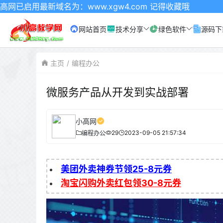
域名为：www.xgw4.com 记得收藏哦
网站首页
技术分享
绿色软件
源码下
主页
编程办公
微服务产品从开发到实战部署
小高网
29
2023-09-05 21:57:34
编程办公
美团外卖神券节领25-8元券
淘宝闪购外卖红包领30-8元券