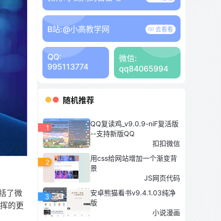
B站:
@小高教学网
去看看
QQ:
微信:
995113774
qq84065994
随机推荐
QQ复读鸡_v9.0.9-niF复活版
1
--支持新版QQ
扣扣微信
用css给网站增加一个渐变背
2
景
JS网页代码
括了微
安卓熊猫看书v9.4.1.03纯净
3
版
发挥的更
小说漫画