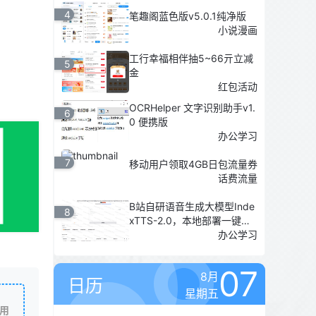
4
笔趣阁蓝色版v5.0.1纯净版
小说漫画
工行幸福相伴抽5~66亓立减
5
金
红包活动
OCRHelper 文字识别助手v1.
6
0 便携版
办公学习
7
移动用户领取4GB日包流量券
话费流量
B站自研语音生成大模型Inde
8
xTTS-2.0，本地部署一键启
动包
办公学习
07
8月
日历
星期五
用