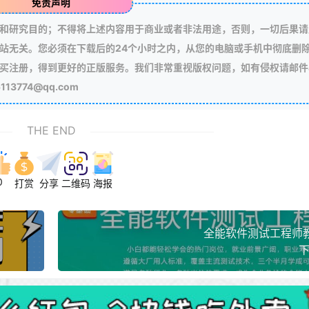
免责声明
和研究目的；不得将上述内容用于商业或者非法用途，否则，一切后果请
站无关。您必须在下载后的24个小时之内，从您的电脑或手机中彻底删
买注册，得到更好的正版服务。我们非常重视版权问题，如有侵权请邮件
3774@qq.com
THE END
0
打赏
分享
二维码
海报
全能软件测试工程师
下