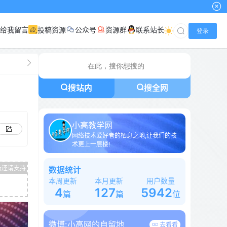
小高
给我留言
投稿资源
公众号
资源群
联系站长
登录
搜站内
搜全网
小高教学网
网络技术爱好者的栖息之地,让我们的技
术更上一层楼!
数据统计
本周更新
本月更新
用户数量
4
127
5942
篇
篇
位
微博:
小高网的自留地
去看看