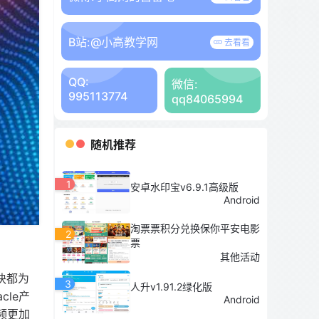
B站:
@小高教学网
去看看
QQ:
微信:
995113774
qq84065994
随机推荐
1
安卓水印宝v6.9.1高级版
Android
淘票票积分兑换保你平安电影
2
票
其他活动
模块都为
3
人升v1.91.2绿化版
cle产
Android
视频更加