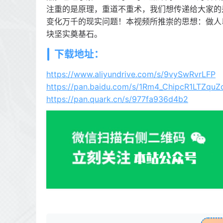
注重的是原理，重道不重术，我们想传递给大家的是
变化万千的现实问题！本视频所推崇的思想：做人
块坚实奠基石。
下载地址：
https://www.aliyundrive.com/s/9vySwRvrLFP
https://pan.baidu.com/s/1Rm4_ChipcR1LTZq
https://pan.quark.cn/s/977fa936d4b2