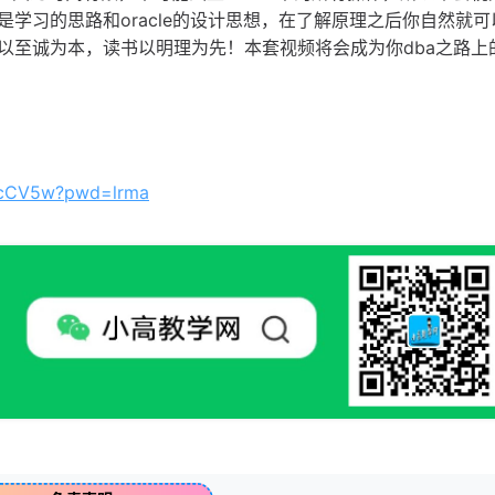
学习的思路和oracle的设计思想，在了解原理之后你自然就可
以至诚为本，读书以明理为先！本套视频将会成为你dba之路上
uZcCV5w?pwd=lrma