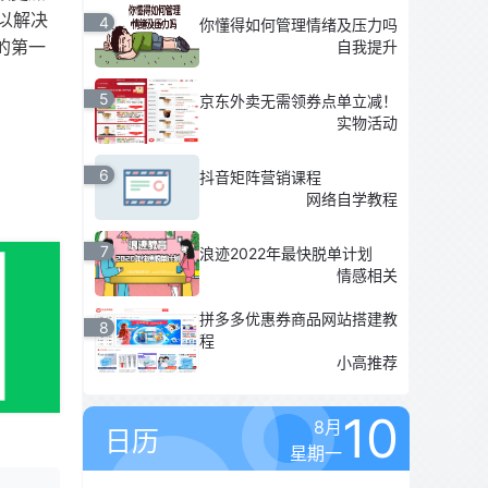
以解决
4
你懂得如何管理情绪及压力吗
的第一
自我提升
5
京东外卖无需领券点单立减！
实物活动
6
抖音矩阵营销课程
网络自学教程
7
浪迹2022年最快脱单计划
情感相关
拼多多优惠券商品网站搭建教
8
程
小高推荐
10
8月
日历
星期一