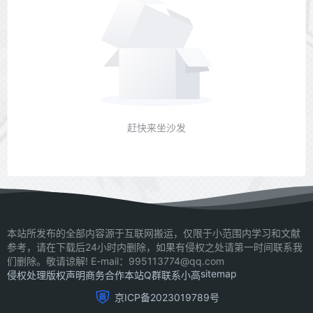
赶快来坐沙发
本站所发布的全部内容源于互联网搬运，仅限于小范围内学习和文献
参考，请在下载后24小时内删除，如果有侵权之处请第一时间联系我
们删除。敬请谅解! E-mail：995113774@qq.com
sitemap
侵权处理
版权声明
商务合作
本站Q群
联系小高
京ICP备2023019789号