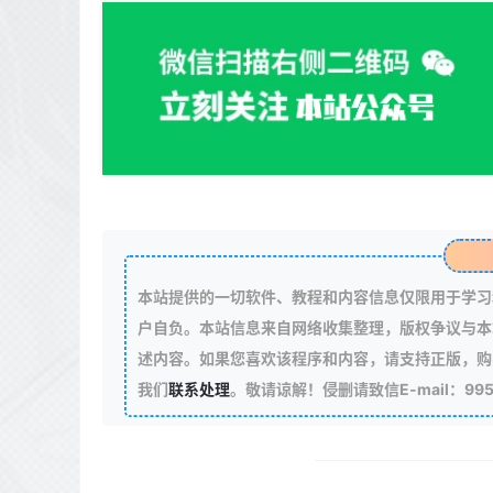
本站提供的一切软件、教程和内容信息仅限用于学习
户自负。本站信息来自网络收集整理，版权争议与本
述内容。如果您喜欢该程序和内容，请支持正版，购
我们
联系处理
。敬请谅解！侵删请致信E-mail：99511