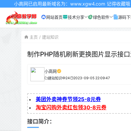
高网已启用最新域名为：www.xgw4.com 记得收藏哦
网站首页
技术分享
绿色软件
源码下
主页
建站知识
制作PHP随机刷新更换图片显示接口
小高网
24
2023-09-05 22:09:47
建站知识
美团外卖神券节领25-8元券
淘宝闪购外卖红包领30-8元券
接口简介：