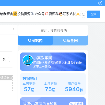
给我留言
投稿资源
公众号
资源群
联系站长
登录
搜站内
搜全网
小高教学网
网络技术爱好者的栖息之地,让我们的技
术更上一层楼!
数据统计
本周更新
本月更新
用户数量
57
75
5940
篇
篇
位
微博:
小高网的自留地
去看看