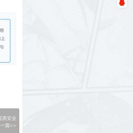
用
除上
与
.2提高安全
一篇>>