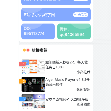
B站:
@小高教学网
去看看
QQ:
微信:
995113774
qq84065994
随机推荐
趣闲赚新人秒提2R，每天做
1
任务日100+
小高推荐
Alger Music Player v4.8.1开
2
源音乐软件
休闲娱乐
3
安卓星奇视频v1.0.29纯净版
影音图像