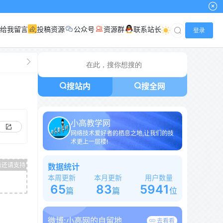
给我留言
投稿资源
公众号
资源群
联系站长
登录
搜站内
搜全网
小高教学网
网络技术爱好者的栖息之地,让我们的技
术更上一层楼!
数据统计
本周更新
本月更新
用户数量
65
83
5941
篇
篇
位
微博:
小高网的自留地
去看看