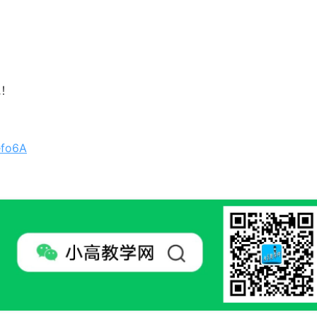
吧！
efo6A