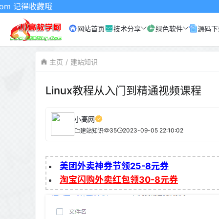
藏哦
网站首页
技术分享
绿色软件
源码下
主页
建站知识
Linux教程从入门到精通视频课程
小高网
35
2023-09-05 22:10:02
建站知识
美团外卖神券节领25-8元券
淘宝闪购外卖红包领30-8元券