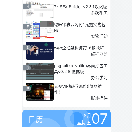
4
7z SFX Builder v2.3.1汉化版
系统相关
微医银联云闪付1元撸实物包
5
邮
实物活动
6
web全栈架构师第16期教程
编程办公
psgnuitka Nuitka界面打包工
7
具v0.2.8 便携版
办公学习
无视VIP解析视频浏览器插
8
件！
脚本插件
07
8月
日历
星期五