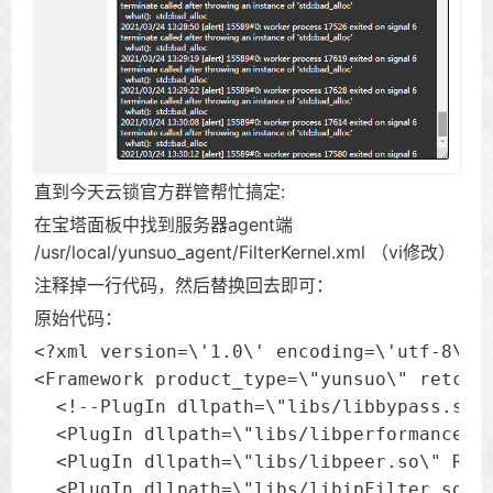
直到今天云锁官方群管帮忙搞定:
在宝塔面板中找到服务器agent端
/usr/local/yunsuo_agent/FilterKernel.xml （vi修改）
注释掉一行代码，然后替换回去即可：
原始代码：
<?xml version=\'1.0\' encoding=\'utf-8\'?>
<Framework product_type=\"yunsuo\" retcode
  <!--PlugIn dllpath=\"libs/libbypass.so\"
  <PlugIn dllpath=\"libs/libperformanceMon
  <PlugIn dllpath=\"libs/libpeer.so\" RunO
  <PlugIn dllpath=\"libs/libipFilter.so\" 