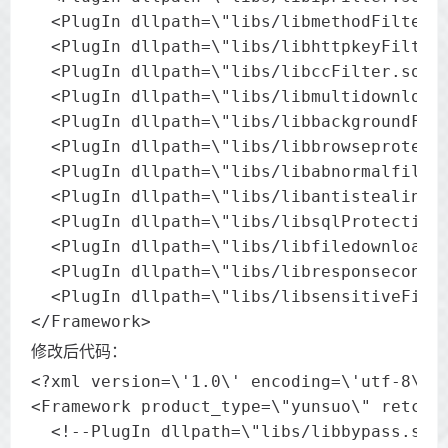
  <PlugIn dllpath=\"libs/libmethodFilter.s
  <PlugIn dllpath=\"libs/libhttpkeyFilter.
  <PlugIn dllpath=\"libs/libccFilter.so\" 
  <PlugIn dllpath=\"libs/libmultidownloadF
  <PlugIn dllpath=\"libs/libbackgroundFilt
  <PlugIn dllpath=\"libs/libbrowseprotectF
  <PlugIn dllpath=\"libs/libabnormalfileFi
  <PlugIn dllpath=\"libs/libantistealingli
  <PlugIn dllpath=\"libs/libsqlProtection.
  <PlugIn dllpath=\"libs/libfiledownloadPr
  <PlugIn dllpath=\"libs/libresponseconten
  <PlugIn dllpath=\"libs/libsensitiveFilte
</Framework>
修改后代码：
<?xml version=\'1.0\' encoding=\'utf-8\'?>
<Framework product_type=\"yunsuo\" retcode
  <!--PlugIn dllpath=\"libs/libbypass.so\"