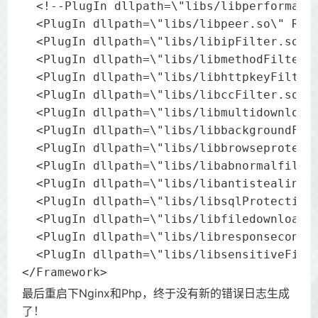
  <!--PlugIn dllpath=\"libs/libperformance
  <PlugIn dllpath=\"libs/libpeer.so\" RunO
  <PlugIn dllpath=\"libs/libipFilter.so\" 
  <PlugIn dllpath=\"libs/libmethodFilter.s
  <PlugIn dllpath=\"libs/libhttpkeyFilter.
  <PlugIn dllpath=\"libs/libccFilter.so\" 
  <PlugIn dllpath=\"libs/libmultidownloadF
  <PlugIn dllpath=\"libs/libbackgroundFilt
  <PlugIn dllpath=\"libs/libbrowseprotectF
  <PlugIn dllpath=\"libs/libabnormalfileFi
  <PlugIn dllpath=\"libs/libantistealingli
  <PlugIn dllpath=\"libs/libsqlProtection.
  <PlugIn dllpath=\"libs/libfiledownloadPr
  <PlugIn dllpath=\"libs/libresponseconten
  <PlugIn dllpath=\"libs/libsensitiveFilte
</Framework>
最后重启下Nginx和Php，终于没有新的错误日志生成
了！