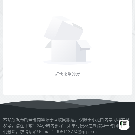
赶快来坐沙发
本站所发布的全部内容源于互联网搬运，仅限于小范围内学习和文献
参考，请在下载后24小时内删除，如果有侵权之处请第一时间联系我
们删除。敬请谅解! E-mail：995113774@qq.com