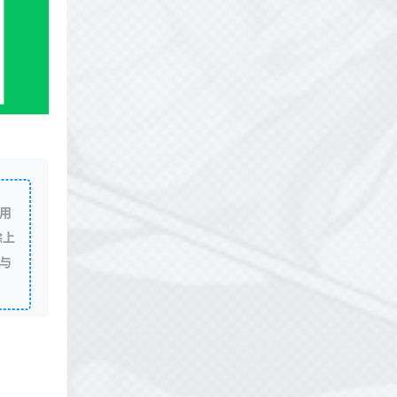
用
除上
与