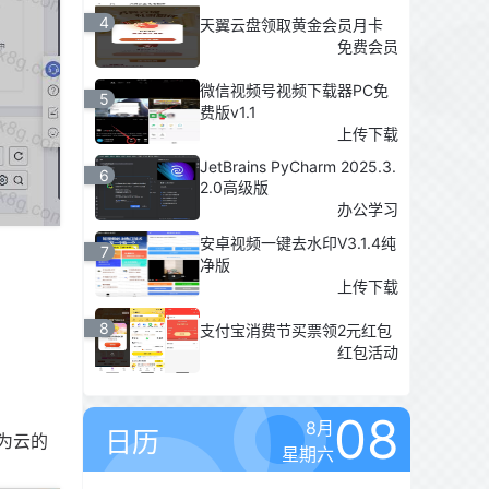
4
天翼云盘领取黄金会员月卡
免费会员
微信视频号视频下载器PC免
5
费版v1.1
上传下载
JetBrains PyCharm 2025.3.
6
2.0高级版
办公学习
安卓视频一键去水印V3.1.4纯
7
净版
上传下载
8
支付宝消费节买票领2元红包
红包活动
08
8月
日历
为云的
星期六