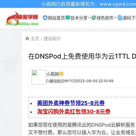
小高网已启用最新域名为：www.xgw4.com 记得收
网站首页
技术分享
绿色软件
源码下
主页
建站知识
在DNSPod上免费使用华为云1TTL 
小高网
71
2023-09-05 22:10:49
建站知识
美团外卖神券节领25-8元券
淘宝闪购外卖红包领30-8元券
如果您现在使用的是腾讯云的DNSPod云解析服务，
又不想付费，那么您可以接入华为云，让业务域名走