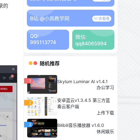
录的
B站:
@小高教学网
去看看
QQ:
微信:
995113774
qq84065994
随机推荐
1
Skylum Luminar AI v1.4.1
办公学习
安卓蓝云v1.3.4.5 第三方蓝
2
奏云客户端
上传下载
3
Bilibili音乐播放器 v1.6.0
休闲娱乐