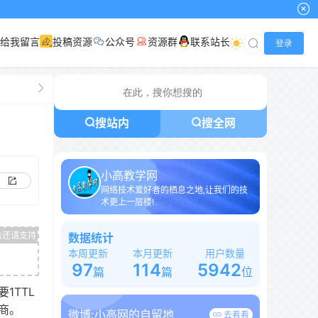
给我留言
投稿资源
公众号
资源群
联系站长
登录
搜站内
搜全网
小高教学网
网络技术爱好者的栖息之地,让我们的技
术更上一层楼!
数据统计
本周更新
本月更新
用户数量
97
114
5942
篇
篇
位
1TTL
商。
微博:
小高网的自留地
去看看