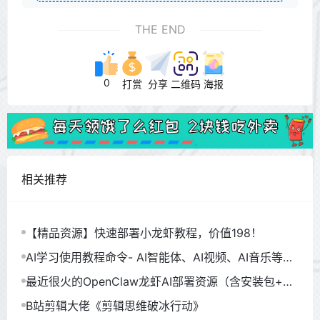
THE END
0
打赏
分享
二维码
海报
相关推荐
【精品资源】快速部署小龙虾教程，价值198！
AI学习使用教程命令- AI智能体、AI视频、AI音乐等
（930GB）
最近很火的OpenClaw龙虾AI部署资源（含安装包+教
程）
B站剪辑大佬《剪辑思维破冰行动》