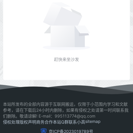
赶快来坐沙发
本站所发布的全部内容源于互联网搬运，仅限于小范围内学习和文献
参考，请在下载后24小时内删除，如果有侵权之处请第一时间联系我
们删除。敬请谅解! E-mail：995113774@qq.com
sitemap
侵权处理
版权声明
商务合作
本站Q群
联系小高
京ICP备2023019789号