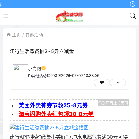
小
主页
其他活动
建行生活缴费抽2~5亓立减金
小高网
203
2026-07-07 18:38:06
其他活动
美团外卖神券节领25-8元券
淘宝闪购外卖红包领30-8元券
建行APP搜索“缴费小美好”->冲水电燃气費满30亓可得